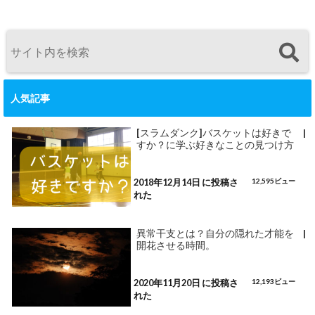
人気記事
[スラムダンク]バスケットは好きで
|
すか？に学ぶ好きなことの見つけ方
2018年12月14日 に投稿さ
12,595ビュー
れた
異常干支とは？自分の隠れた才能を
|
開花させる時間。
2020年11月20日 に投稿さ
12,193ビュー
れた