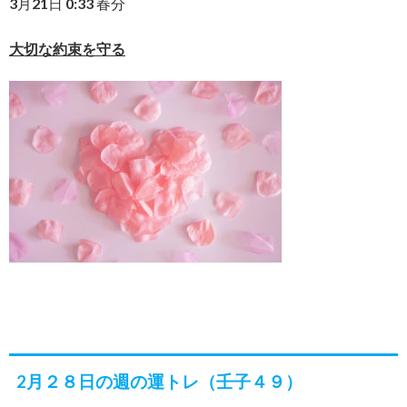
3月21日 0:33 春分
大切な約束を守る
2月２８日の週の運トレ（壬子４９）