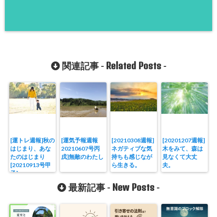
Related Posts
関連記事 -
-
[運トレ週報]秋の
[運気予報週報
[20210308週報]
[20201207週報]
はじまり、あな
20210607号丙
ネガティブな気
木をみて、森は
たのはじまり
戌]無敵のわたし
持ちも感じなが
見なくて大丈
[20210913号甲
ら生きる。
夫。
子]
New Posts
最新記事 -
-