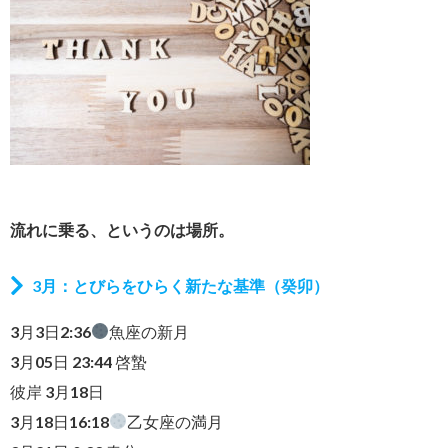
流れに乗る、というのは場所。
3月：とびらをひらく新たな基準（癸卯）
3月3日2:36
魚座の新月
3月05日 23:44 啓蟄
彼岸 3月18日
3月18日16:18
乙女座の満月