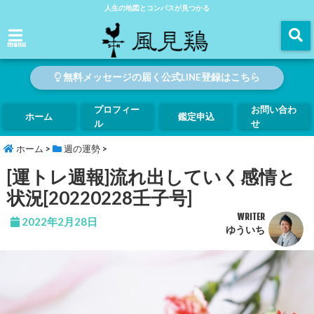
人生の地図とコンパスが見つかる
menu
無料メッセージの届く公式LINE登録はこちら
プロフィー
お問い合わ
ホーム
鑑定申込
ル
せ
ホーム
>
週の運勢
>
[運トレ週報]流れ出していく感情と
状況[20220228壬子号]
WRITER
2022年2月28日
ゆういち