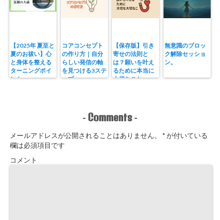
【2025年 夏至と
コアコンセプト
【保存版】引き
無意識のブロッ
夏のお祓い】心
の作り方｜自分
寄せの法則と
ク解除セッショ
と身体を整える
らしい発信の軸
は？願いを叶え
ン。
ターニングポイ
を見つける3ステ
るために本当に
ント
ップ
大切なこと。
Comments
-
-
メールアドレスが公開されることはありません。
*
が付いている
欄は必須項目です
コメント