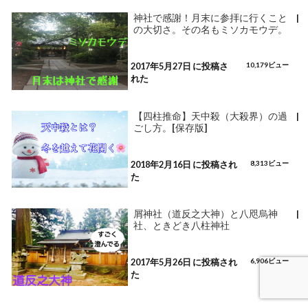
神社で感謝！月末に参拝に行くこと
|
の大切さ。その名もミソカモウデ。
2017年5月27日 に投稿さ
10,179ビュー
れた
【四柱推命】天中殺（大殺界）の過
|
ごし方。[保存版]
2018年2月16日 に投稿され
8,313ビュー
た
屑神社（道反之大神）と八咫烏神
|
社、ときどき八柱神社
2017年5月26日 に投稿され
6,906ビュー
た