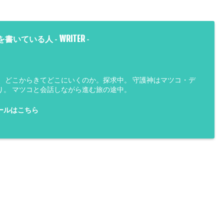
WRITER
を書いている人 -
-
は、どこからきてどこにいくのか。探求中。 守護神はマツコ・デ
り。 マツコと会話しながら進む旅の途中。
ールはこちら