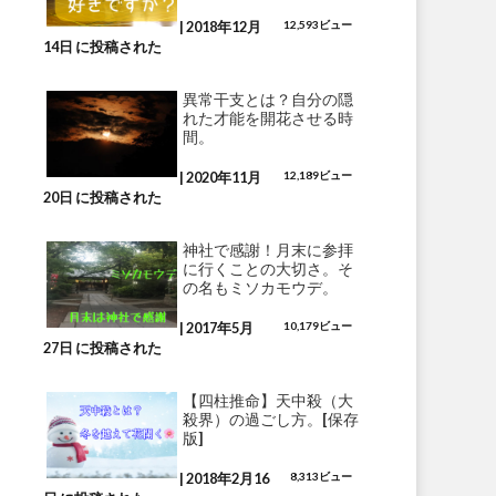
|
2018年12月
12,593ビュー
14日 に投稿された
異常干支とは？自分の隠
れた才能を開花させる時
間。
|
2020年11月
12,189ビュー
20日 に投稿された
神社で感謝！月末に参拝
に行くことの大切さ。そ
の名もミソカモウデ。
|
2017年5月
10,179ビュー
27日 に投稿された
【四柱推命】天中殺（大
殺界）の過ごし方。[保存
版]
|
2018年2月16
8,313ビュー