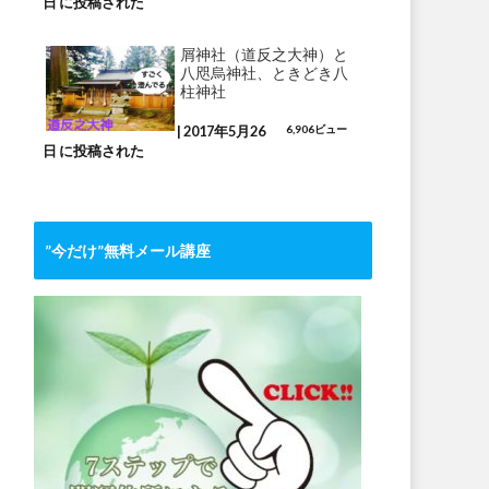
日 に投稿された
屑神社（道反之大神）と
八咫烏神社、ときどき八
柱神社
|
2017年5月26
6,906ビュー
日 に投稿された
”今だけ”無料メール講座