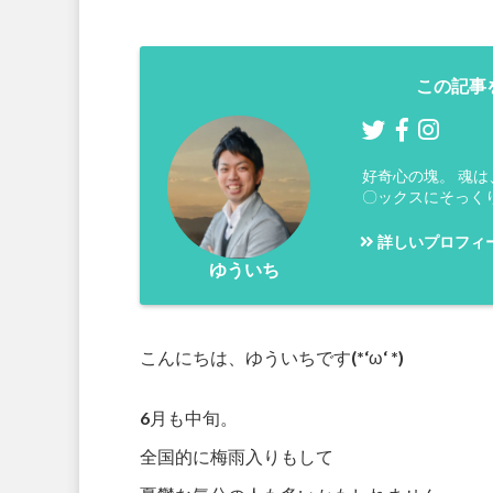
この記事
好奇心の塊。 魂
〇ックスにそっく
詳しいプロフィ
ゆういち
こんにちは、ゆういちです(*‘ω‘ *)
6月も中旬。
全国的に梅雨入りもして