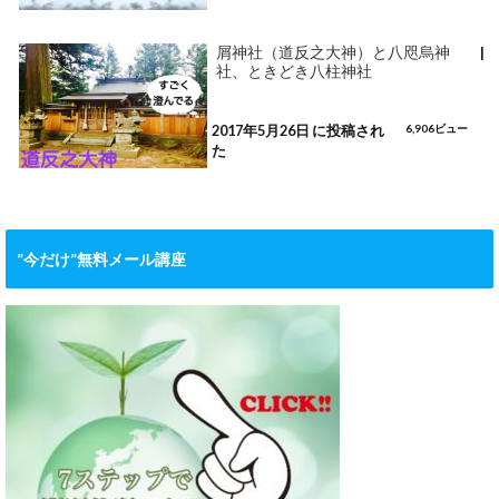
屑神社（道反之大神）と八咫烏神
|
社、ときどき八柱神社
2017年5月26日 に投稿され
6,906ビュー
た
”今だけ”無料メール講座