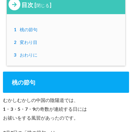
目次
[
]
閉じる
1
桃の節句
2
変わり目
3
おわりに
桃の節句
むかしむかしの中国の陰陽道では、
1・3・5・7・9の奇数が連続する日には
お祓いをする風習があったのです。