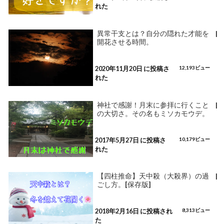
れた
異常干支とは？自分の隠れた才能を
|
開花させる時間。
2020年11月20日 に投稿さ
12,193ビュー
れた
神社で感謝！月末に参拝に行くこと
|
の大切さ。その名もミソカモウデ。
2017年5月27日 に投稿さ
10,179ビュー
れた
【四柱推命】天中殺（大殺界）の過
|
ごし方。[保存版]
2018年2月16日 に投稿され
8,313ビュー
た