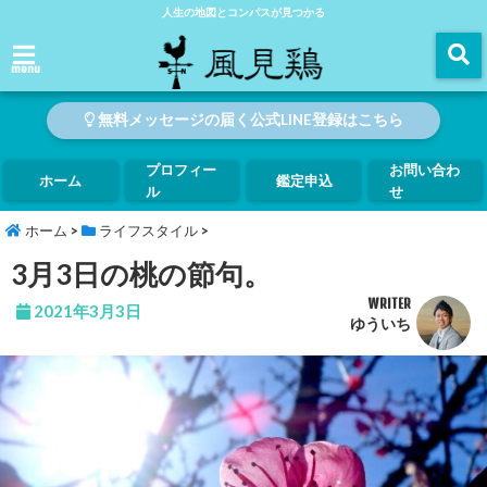
人生の地図とコンパスが見つかる
menu
無料メッセージの届く公式LINE登録はこちら
プロフィー
お問い合わ
ホーム
鑑定申込
ル
せ
ホーム
>
ライフスタイル
>
3月3日の桃の節句。
WRITER
2021年3月3日
ゆういち