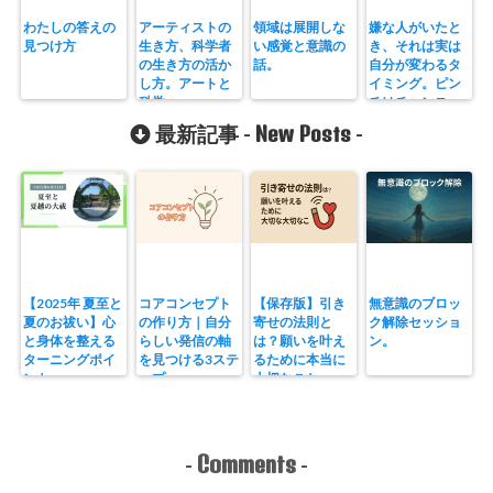
わたしの答えの
アーティストの
領域は展開しな
嫌な人がいたと
見つけ方
生き方、科学者
い感覚と意識の
き、それは実は
の生き方の活か
話。
自分が変わるタ
し方。アートと
イミング。ピン
科学。
チはチャンス
だ！
New Posts
最新記事 -
-
【2025年 夏至と
コアコンセプト
【保存版】引き
無意識のブロッ
夏のお祓い】心
の作り方｜自分
寄せの法則と
ク解除セッショ
と身体を整える
らしい発信の軸
は？願いを叶え
ン。
ターニングポイ
を見つける3ステ
るために本当に
ント
ップ
大切なこと。
Comments
-
-