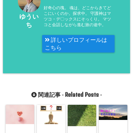
好奇心の塊。 魂は、どこからきてど
こにいくのか。探求中。 守護神はマ
ゆうい
ツコ・デ〇ックスにそっくり。 マツ
ち
コと会話しながら進む旅の途中。
詳しいプロフィールは
こちら
Related Posts
関連記事 -
-