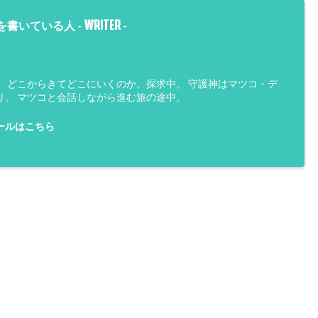
WRITER
を書いている人 -
-
は、どこからきてどこにいくのか。探求中。 守護神はマツコ・デ
り。 マツコと会話しながら進む旅の途中。
ールはこちら