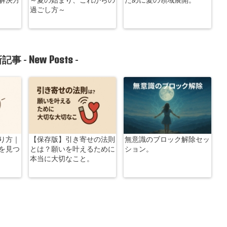
過ごし方～
New Posts
記事 -
-
り方｜
【保存版】引き寄せの法則
無意識のブロック解除セッ
を見つ
とは？願いを叶えるために
ション。
本当に大切なこと。