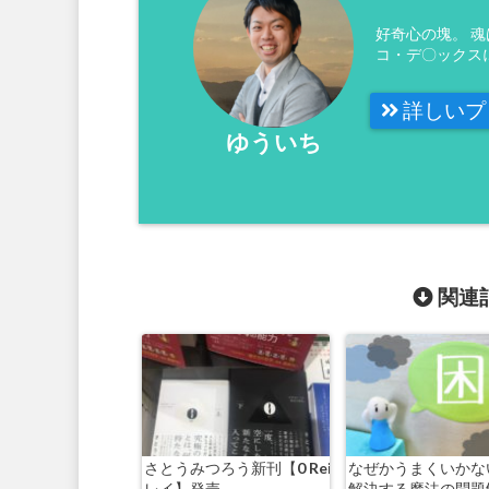
好奇心の塊。 
コ・デ〇ックス
詳しいプ
ゆういち
関連記
さとうみつろう新刊【0 Rei
なぜかうまくいかな
レイ】発売
解決する魔法の問題