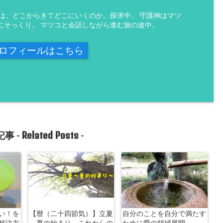
魂は、どこからきてどこにいくのか。探求中。 守護神はマツ
にそっくり。 マツコと会話しながら進む旅の途中。
ロフィールはこちら
Related Posts
事 -
-
い！を
【暦（二十四節気）】立夏
自分のことを自分で満たす
解決方
～夏の始まり、これからの
ために愛の領域展開。