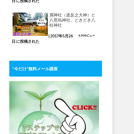
日 に投稿された
屑神社（道反之大神）と
八咫烏神社、ときどき八
柱神社
|
2017年5月26
6,906ビュー
日 に投稿された
”今だけ”無料メール講座