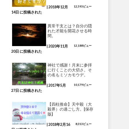
|
2018年12月
12,593ビュー
14日 に投稿された
異常干支とは？自分の隠
れた才能を開花させる時
間。
|
2020年11月
12,188ビュー
20日 に投稿された
神社で感謝！月末に参拝
に行くことの大切さ。そ
の名もミソカモウデ。
|
2017年5月
10,179ビュー
27日 に投稿された
【四柱推命】天中殺（大
殺界）の過ごし方。[保存
版]
|
2018年2月16
8,313ビュー