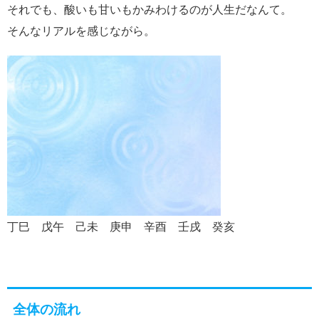
それでも、酸いも甘いもかみわけるのが人生だなんて。
そんなリアルを感じながら。
丁巳 戊午 己未 庚申 辛酉 壬戌 癸亥
全体の流れ