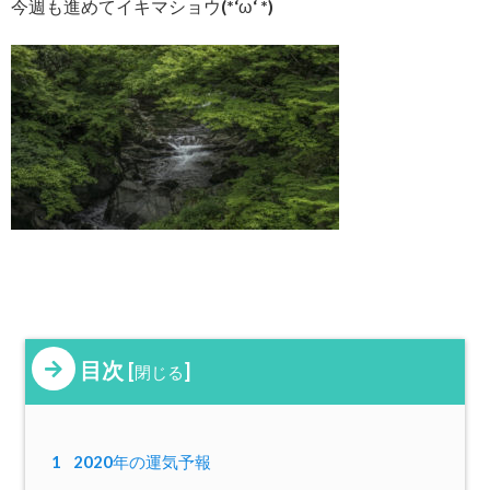
今週も進めてイキマショウ(*‘ω‘ *)
目次
[
]
閉じる
1
2020年の運気予報