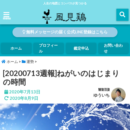
人生の地図とコンパスが見つかる
menu
無料メッセージの届く公式LINE登録はこちら
プロフィー
お問い合わ
ホーム
鑑定申込
ル
せ
ホーム
>
運勢
>
[20200713週報]ねがいのはじまり
の時間
WRITER
2020年7月13日
ゆういち
2020年8月9日