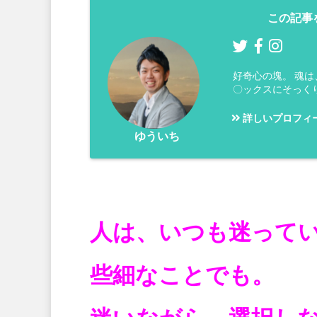
この記事
好奇心の塊。 魂
〇ックスにそっく
詳しいプロフィ
ゆういち
人は、いつも迷って
些細なことでも。