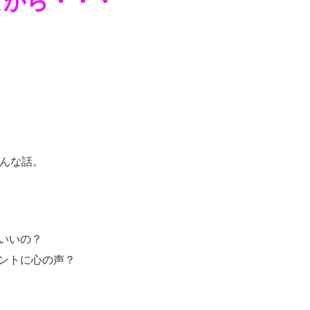
ながら・・・
んな話。
いいの？
ントに心の声？