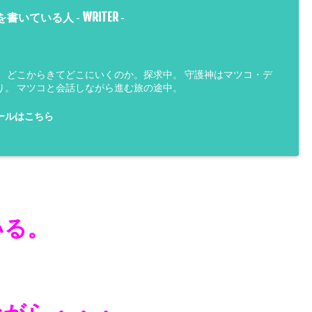
WRITER
を書いている人 -
-
は、どこからきてどこにいくのか。探求中。 守護神はマツコ・デ
り。 マツコと会話しながら進む旅の途中。
ールはこちら
いる。