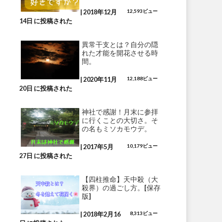
|
2018年12月
12,593ビュー
14日 に投稿された
異常干支とは？自分の隠
れた才能を開花させる時
間。
|
2020年11月
12,188ビュー
20日 に投稿された
神社で感謝！月末に参拝
に行くことの大切さ。そ
の名もミソカモウデ。
|
2017年5月
10,179ビュー
27日 に投稿された
【四柱推命】天中殺（大
殺界）の過ごし方。[保存
版]
|
2018年2月16
8,313ビュー