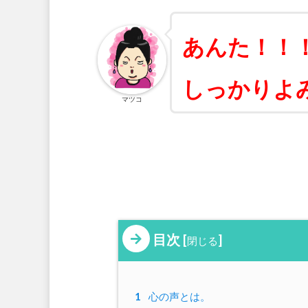
あんた！！
しっかりよ
マツコ
目次
[
]
閉じる
1
心の声とは。