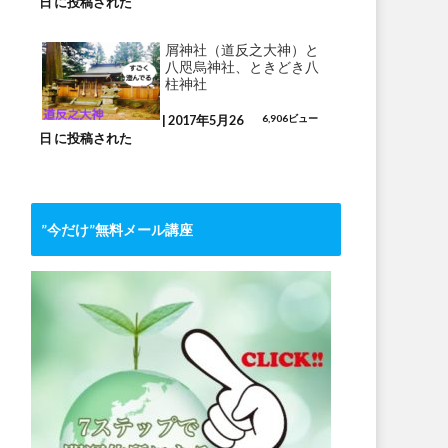
日 に投稿された
屑神社（道反之大神）と
八咫烏神社、ときどき八
柱神社
|
2017年5月26
6,906ビュー
日 に投稿された
”今だけ”無料メール講座