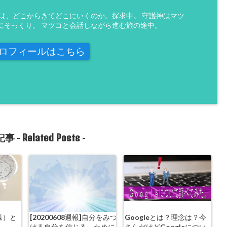
魂は、どこからきてどこにいくのか。探求中。 守護神はマツ
にそっくり。 マツコと会話しながら進む旅の途中。
ロフィールはこちら
Related Posts
事 -
-
様）と
[20200608週報]自分をみつ
Googleとは？理念は？今
ける自分を信じる、ために
さらだけどGoogleについ