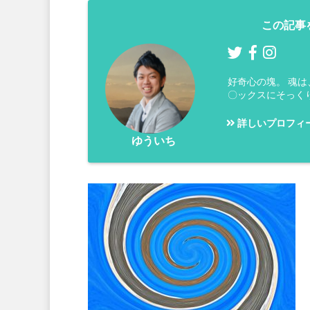
この記事
好奇心の塊。 魂
〇ックスにそっく
詳しいプロフィ
ゆういち