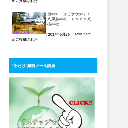
日 に投稿された
屑神社（道反之大神）と
八咫烏神社、ときどき八
柱神社
|
2017年5月26
6,906ビュー
日 に投稿された
”今だけ”無料メール講座