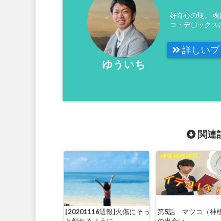
好奇心の塊。 
コ・デ〇ックス
詳しいプ
ゆういち
関連記
[20201116週報]火傷にそっ
第5話 マツコ（神
と触れるように
の出会い