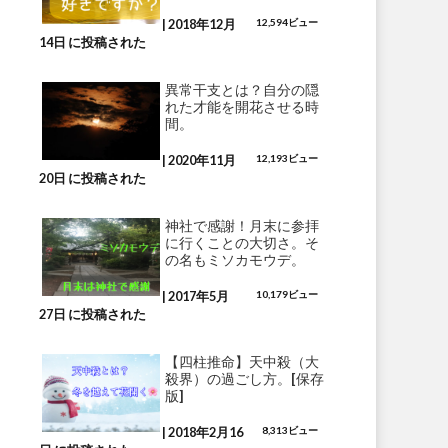
|
2018年12月
12,594ビュー
14日 に投稿された
異常干支とは？自分の隠
れた才能を開花させる時
間。
|
2020年11月
12,193ビュー
20日 に投稿された
神社で感謝！月末に参拝
に行くことの大切さ。そ
の名もミソカモウデ。
|
2017年5月
10,179ビュー
27日 に投稿された
【四柱推命】天中殺（大
殺界）の過ごし方。[保存
版]
|
2018年2月16
8,313ビュー