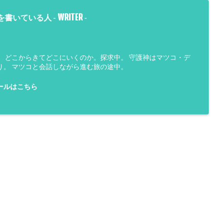
WRITER
を書いている人 -
-
は、どこからきてどこにいくのか。探求中。 守護神はマツコ・デ
り。 マツコと会話しながら進む旅の途中。
ールはこちら