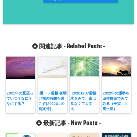
Related Posts
関連記事 -
-
2021年の夏至っ
[運トレ週報]夜明
[20201207週報]
2022年の運勢を
ていつ？なに？
け前の時間を過
木をみて、森は
四柱推命でみて
なにする？
ごす[20220110
見なくて大丈
みる（壬寅、五
癸亥号]
夫。
黄土星）
New Posts
最新記事 -
-