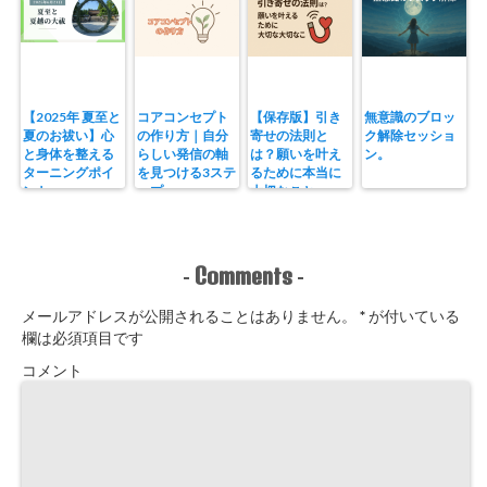
【2025年 夏至と
コアコンセプト
【保存版】引き
無意識のブロッ
夏のお祓い】心
の作り方｜自分
寄せの法則と
ク解除セッショ
と身体を整える
らしい発信の軸
は？願いを叶え
ン。
ターニングポイ
を見つける3ステ
るために本当に
ント
ップ
大切なこと。
Comments
-
-
メールアドレスが公開されることはありません。
*
が付いている
欄は必須項目です
コメント