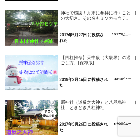
神社で感謝！月末に参拝に行くこと
|
の大切さ。その名もミソカモウデ。
2017年5月27日 に投稿さ
10,179ビュー
れた
【四柱推命】天中殺（大殺界）の過
|
ごし方。[保存版]
2018年2月16日 に投稿され
8,313ビュー
た
屑神社（道反之大神）と八咫烏神
|
社、ときどき八柱神社
2017年5月26日 に投稿され
6,906ビュー
た