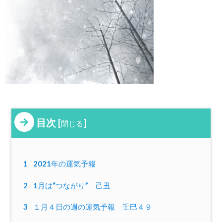
目次
[
]
閉じる
1
2021年の運気予報
2
1月は“つながり” 己丑
3
１月４日の週の運気予報 壬巳４９