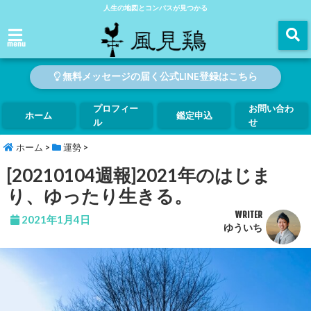
人生の地図とコンパスが見つかる
menu
無料メッセージの届く公式LINE登録はこちら
プロフィー
お問い合わ
ホーム
鑑定申込
ル
せ
ホーム
>
運勢
>
[20210104週報]2021年のはじま
り、ゆったり生きる。
WRITER
2021年1月4日
ゆういち