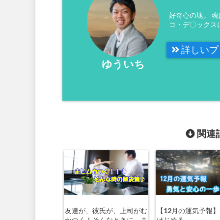
好奇心の塊。 
コ・デ〇ックス
詳しいプ
ゆういち
関連記
友達が、彼氏が、上司がむ
【12月の運気予報
かつく！そんなときに、ま
はじめる。