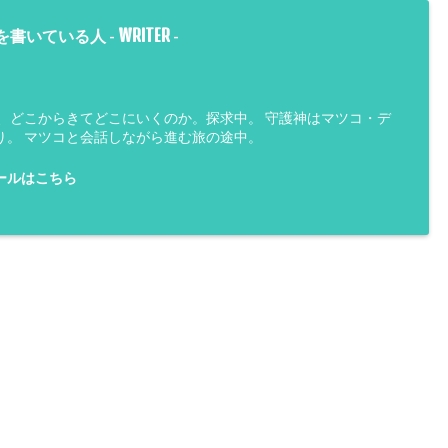
WRITER
を書いている人 -
-
は、どこからきてどこにいくのか。探求中。 守護神はマツコ・デ
り。 マツコと会話しながら進む旅の途中。
ールはこちら