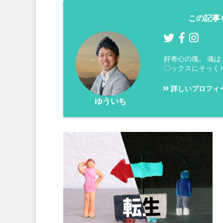
この記事
好奇心の塊。 魂
〇ックスにそっく
詳しいプロフィ
ゆういち