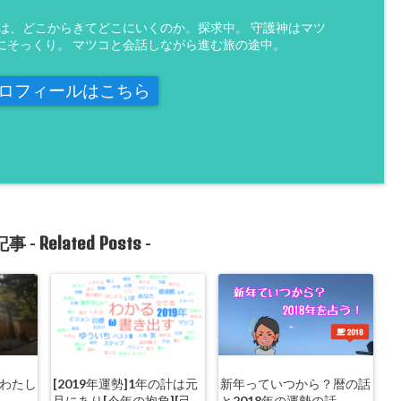
魂は、どこからきてどこにいくのか。探求中。 守護神はマツ
にそっくり。 マツコと会話しながら進む旅の途中。
ロフィールはこちら
Related Posts
事 -
-
】わたし
[2019年運勢]1年の計は元
新年っていつから？暦の話
旦にあり[今年の抱負][己
と2018年の運勢の話。