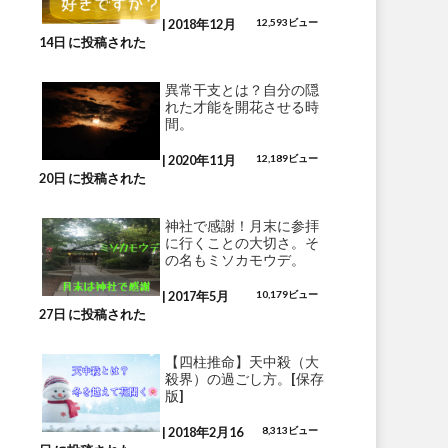
|
2018年12月
12,593ビュー
14日 に投稿された
異常干支とは？自分の隠
れた才能を開花させる時
間。
|
2020年11月
12,189ビュー
20日 に投稿された
神社で感謝！月末に参拝
に行くことの大切さ。そ
の名もミソカモウデ。
|
2017年5月
10,179ビュー
27日 に投稿された
【四柱推命】天中殺（大
殺界）の過ごし方。[保存
版]
|
2018年2月16
8,313ビュー