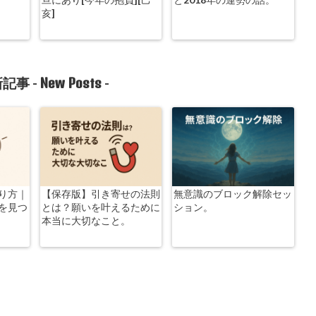
亥]
New Posts
記事 -
-
り方｜
【保存版】引き寄せの法則
無意識のブロック解除セッ
を見つ
とは？願いを叶えるために
ション。
本当に大切なこと。