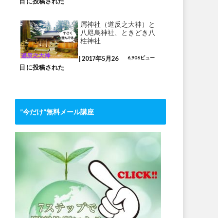
日 に投稿された
屑神社（道反之大神）と
八咫烏神社、ときどき八
柱神社
|
2017年5月26
6,906ビュー
日 に投稿された
”今だけ”無料メール講座