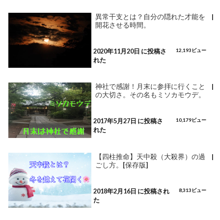
異常干支とは？自分の隠れた才能を
|
開花させる時間。
2020年11月20日 に投稿さ
12,193ビュー
れた
神社で感謝！月末に参拝に行くこと
|
の大切さ。その名もミソカモウデ。
2017年5月27日 に投稿さ
10,179ビュー
れた
【四柱推命】天中殺（大殺界）の過
|
ごし方。[保存版]
2018年2月16日 に投稿され
8,313ビュー
た