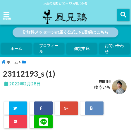
人生の地図とコンパスが見つかる
menu
無料メッセージの届く公式LINE登録はこちら
プロフィー
お問い合わ
ホーム
鑑定申込
ル
せ
ホーム
>
23112193_s (1)
WRITER
2022年2月28日
ゆういち