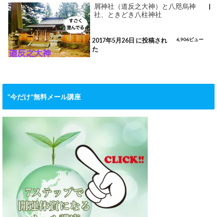
屑神社（道反之大神）と八咫烏神
|
社、ときどき八柱神社
2017年5月26日 に投稿され
6,906ビュー
た
”今だけ”無料メール講座