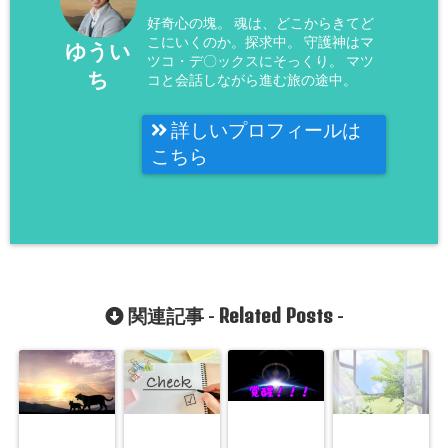
好奇心の塊。 魂は、どこからきてど
こにいくのか。探求中。 守護神はマ
ゆうい
ツコ・デ〇ックスにそっくり。 マツ
ち
コと会話しながら進む旅の途中。
詳しいプロフィールは
こちら
Related Posts
関連記事 -
-