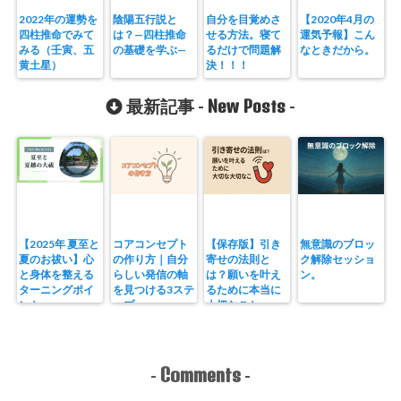
2022年の運勢を
陰陽五行説と
自分を目覚めさ
【2020年4月の
四柱推命でみて
は？—四柱推命
せる方法。寝て
運気予報】こん
みる（壬寅、五
の基礎を学ぶ—
るだけで問題解
なときだから。
黄土星）
決！！！
New Posts
最新記事 -
-
【2025年 夏至と
コアコンセプト
【保存版】引き
無意識のブロッ
夏のお祓い】心
の作り方｜自分
寄せの法則と
ク解除セッショ
と身体を整える
らしい発信の軸
は？願いを叶え
ン。
ターニングポイ
を見つける3ステ
るために本当に
ント
ップ
大切なこと。
Comments
-
-