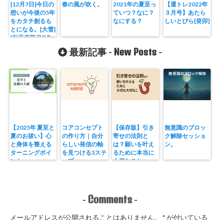
[12月7日]今日の
春の風が吹く。
2021年の夏至っ
【運トレ2022年
想いが今後の5年
ていつ？なに？
３月号】あたら
をカタチ創るも
なにする？
しいとびら[癸卯]
とになる。[大雪]
[射手座新月][冬
至]
New Posts
最新記事 -
-
【2025年 夏至と
コアコンセプト
【保存版】引き
無意識のブロッ
夏のお祓い】心
の作り方｜自分
寄せの法則と
ク解除セッショ
と身体を整える
らしい発信の軸
は？願いを叶え
ン。
ターニングポイ
を見つける3ステ
るために本当に
ント
ップ
大切なこと。
Comments
-
-
メールアドレスが公開されることはありません。
*
が付いている