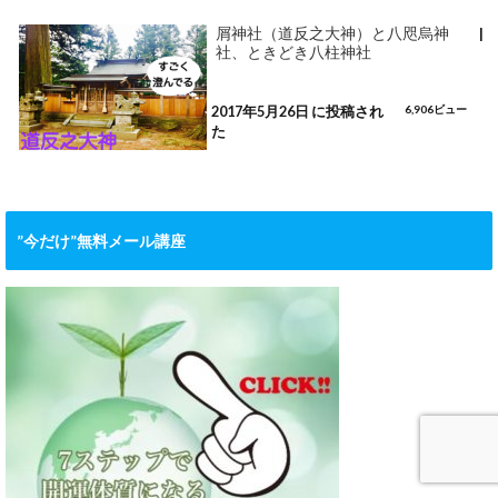
屑神社（道反之大神）と八咫烏神
|
社、ときどき八柱神社
2017年5月26日 に投稿され
6,906ビュー
た
”今だけ”無料メール講座