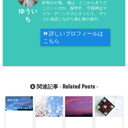
好奇心の塊。 魂は、どこからきてど
こにいくのか。探求中。 守護神はマ
ゆうい
ツコ・デ〇ックスにそっくり。 マツ
ち
コと会話しながら進む旅の途中。
詳しいプロフィールは
こちら
Related Posts
関連記事 -
-