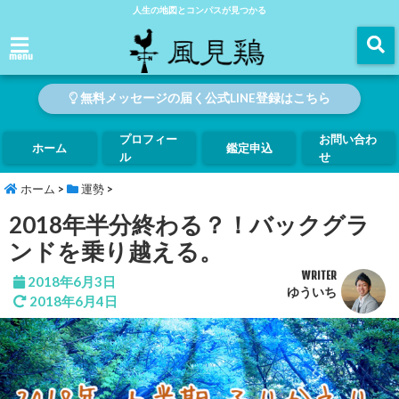
人生の地図とコンパスが見つかる
menu
無料メッセージの届く公式LINE登録はこちら
プロフィー
お問い合わ
ホーム
鑑定申込
ル
せ
ホーム
>
運勢
>
2018年半分終わる？！バックグラ
ンドを乗り越える。
WRITER
2018年6月3日
ゆういち
2018年6月4日