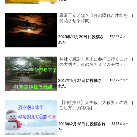
異常干支とは？自分の隠れた才能を
|
開花させる時間。
2020年11月20日 に投稿さ
12,189ビュー
れた
神社で感謝！月末に参拝に行くこと
|
の大切さ。その名もミソカモウデ。
2017年5月27日 に投稿さ
10,179ビュー
れた
【四柱推命】天中殺（大殺界）の過
|
ごし方。[保存版]
2018年2月16日 に投稿され
8,313ビュー
た