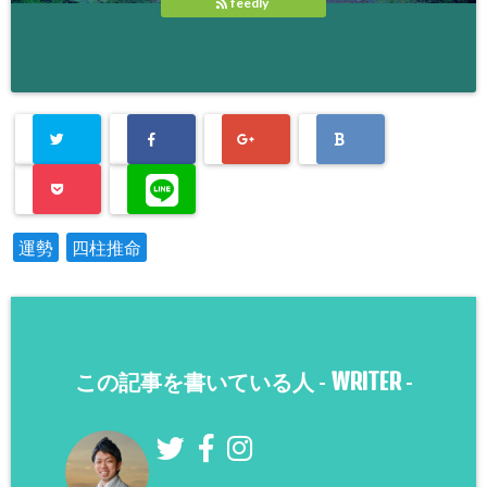
feedly
運勢
四柱推命
WRITER
この記事を書いている人 -
-