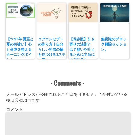
【2025年 夏至と
コアコンセプト
【保存版】引き
無意識のブロッ
夏のお祓い】心
の作り方｜自分
寄せの法則と
ク解除セッショ
と身体を整える
らしい発信の軸
は？願いを叶え
ン。
ターニングポイ
を見つける3ステ
るために本当に
ント
ップ
大切なこと。
Comments
-
-
メールアドレスが公開されることはありません。
*
が付いている
欄は必須項目です
コメント