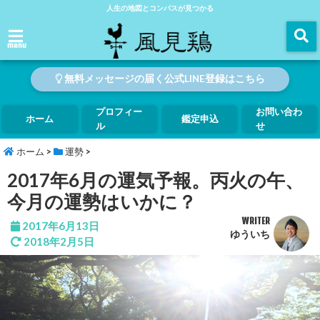
人生の地図とコンパスが見つかる
menu
無料メッセージの届く公式LINE登録はこちら
プロフィー
お問い合わ
ホーム
鑑定申込
ル
せ
ホーム
>
運勢
>
2017年6月の運気予報。丙火の午、
今月の運勢はいかに？
WRITER
2017年6月13日
ゆういち
2018年2月5日