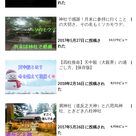
れた
神社で感謝！月末に参拝に行くこと
|
の大切さ。その名もミソカモウデ。
2017年5月27日 に投稿さ
10,179ビュー
れた
【四柱推命】天中殺（大殺界）の過
|
ごし方。[保存版]
2018年2月16日 に投稿され
8,313ビュー
た
屑神社（道反之大神）と八咫烏神
|
社、ときどき八柱神社
2017年5月26日 に投稿され
6,906ビュー
た