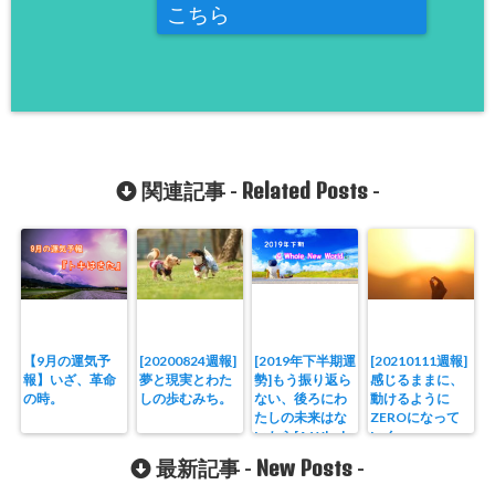
こちら
Related Posts
関連記事 -
-
【9月の運気予
[20200824週報]
[2019年下半期運
[20210111週報]
報】いざ、革命
夢と現実とわた
勢]もう振り返ら
感じるままに、
の時。
しの歩むみち。
ない、後ろにわ
動けるように
たしの未来はな
ZEROになって
いから[A Whole
いく。
New World]
New Posts
最新記事 -
-