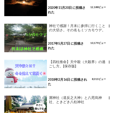
2020年11月20日 に投稿さ
12,188ビュー
れた
神社で感謝！月末に参拝に行くこと
|
の大切さ。その名もミソカモウデ。
2017年5月27日 に投稿さ
10,179ビュー
れた
【四柱推命】天中殺（大殺界）の過
|
ごし方。[保存版]
2018年2月16日 に投稿され
8,313ビュー
た
屑神社（道反之大神）と八咫烏神
|
社、ときどき八柱神社