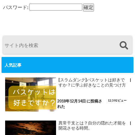
パスワード:
人気記事
[スラムダンク]バスケットは好きで
|
すか？に学ぶ好きなことの見つけ方
2018年12月14日 に投稿さ
12,592ビュー
れた
異常干支とは？自分の隠れた才能を
|
開花させる時間。